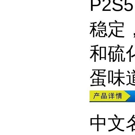
P2
稳定
和硫
蛋味
中文