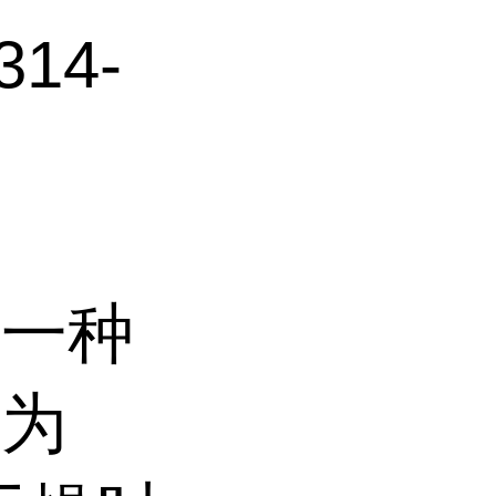
14-
是一种
式为