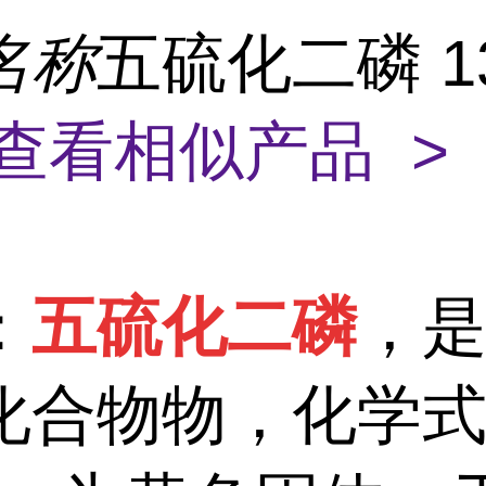
名称
五硫化二磷 13
查看相似产品 >
：
五硫化二磷
，
化合物物，化学