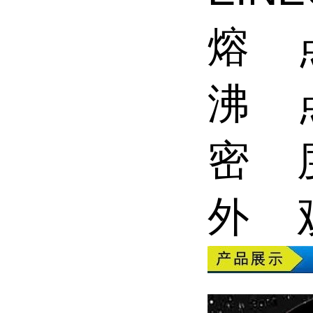
熔 点
沸 点
密 度
外 