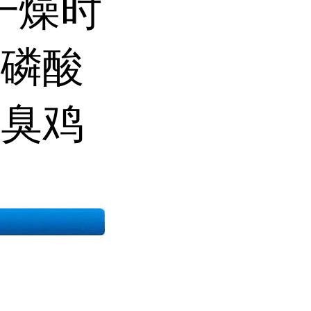
干燥时
成磷酸
有臭鸡