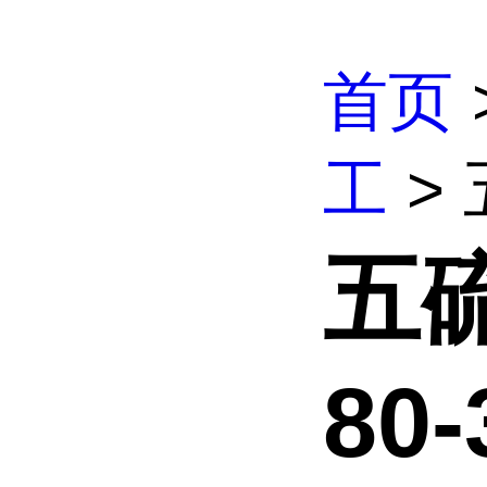
首页
工
> 
五硫
80-