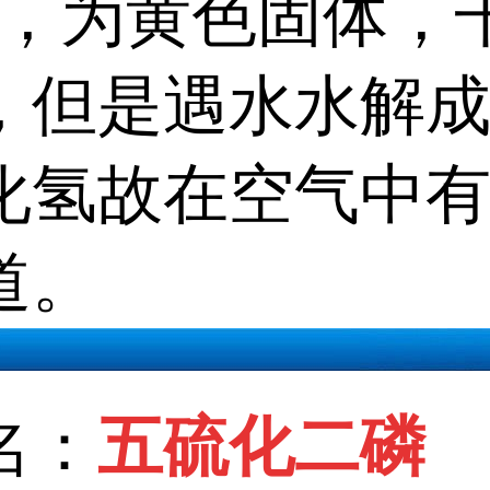
S5，为黄色固体，
，但是遇水水解
化氢故在空气中
道。
名：
五硫化二磷