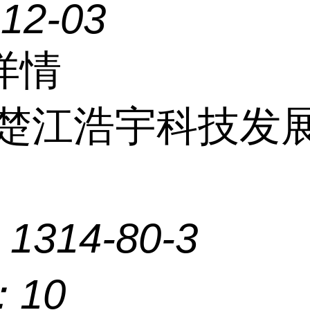
-12-03
详情
楚江浩宇科技发
：
1314-80-3
：
10