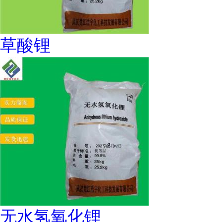
草酸锂
无水氢氧化锂