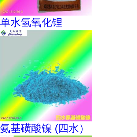
单水氢氧化锂
氨基磺酸镍 (四水）