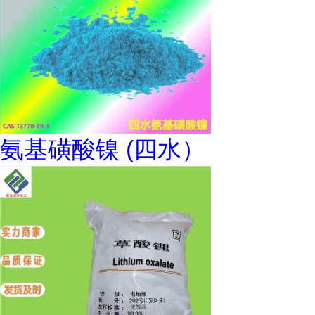
氨基磺酸镍 (四水）