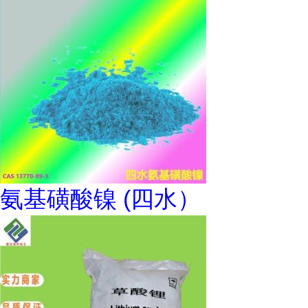
氨基磺酸镍 (四水）