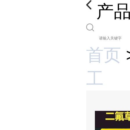
产
首页
工