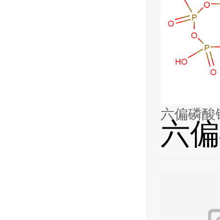
六偏磷酸
六偏