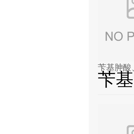
苄基胂酸
苄基