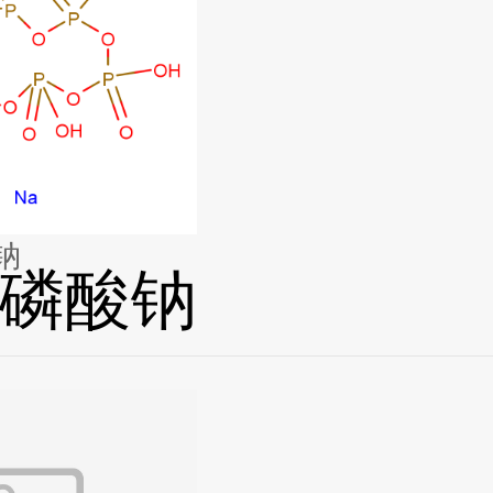
钠
磷酸钠