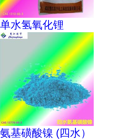
单水氢氧化锂
氨基磺酸镍 (四水）