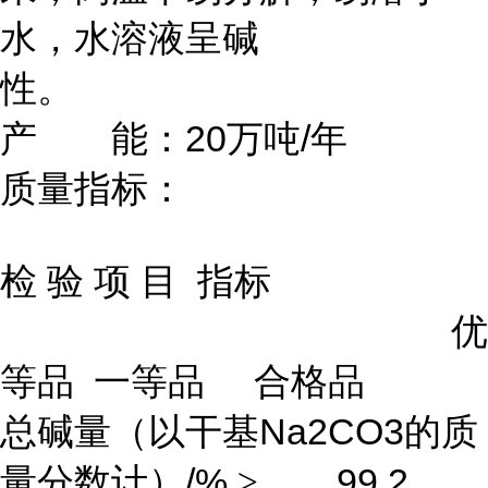
水，水溶液呈碱
性。
20
/
产 能：
万吨
年
质量指标：
检
验
项
目
指标
优
等品
一等品
合格品
Na2CO3
总碱量（以干基
的质
/%
99.2
量分数计）
≥