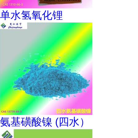
单水氢氧化锂
氨基磺酸镍 (四水）