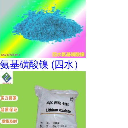
氨基磺酸镍 (四水）