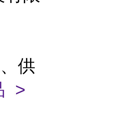
产、供
 >