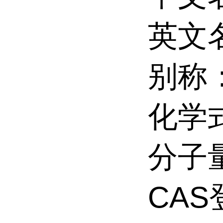
英文名：
别称
化学式
分子量:
CAS登