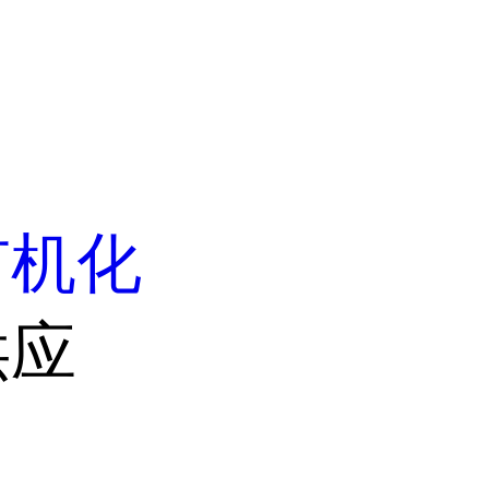
有机化
供应