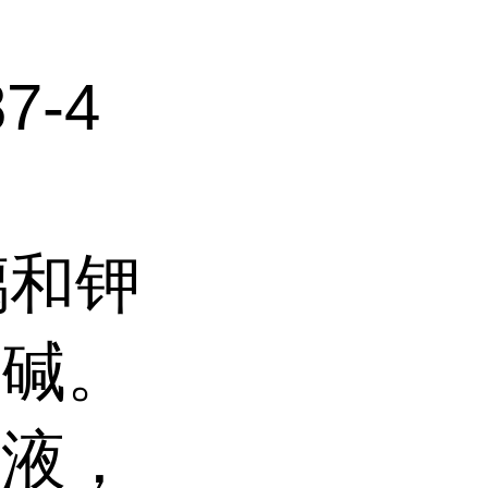
7-4
和钾
花碱。
溶液，