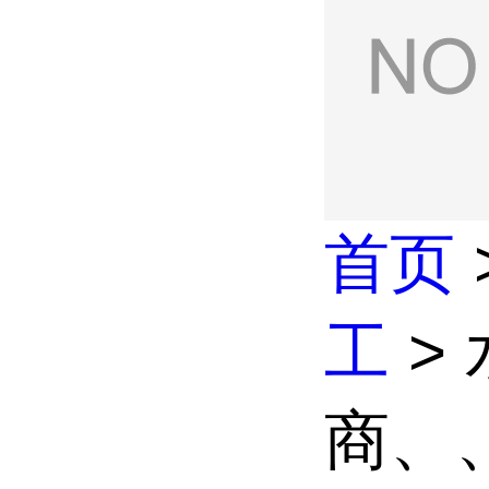
首页
工
>
商、