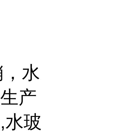
销，水
璃生产
,水玻