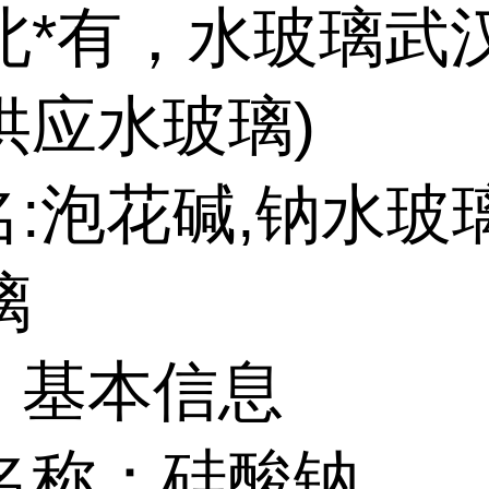
北*有，水玻璃武
供应水玻璃)
:泡花碱,钠水玻璃
璃
基本信息
名称：硅酸钠