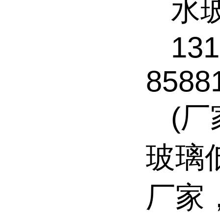
水
1316
8588
(厂
玻璃
厂家