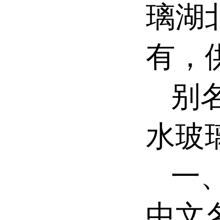
璃湖
有，
别名
水玻
一、
中文