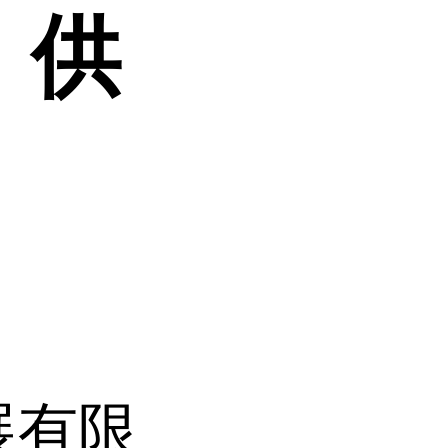
、供
展有限