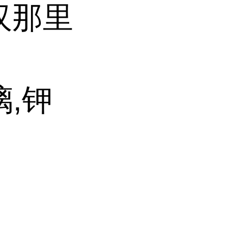
汉那里
,钾