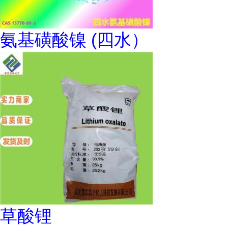
氨基磺酸镍 (四水）
草酸锂