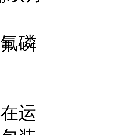
六氟磷
，在运