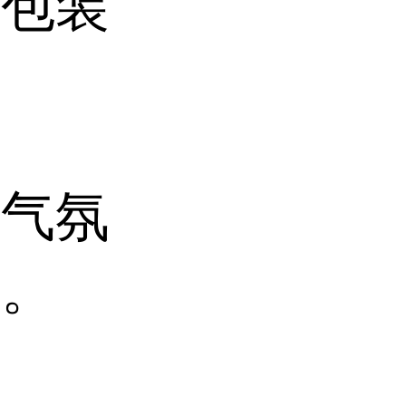
和包装
燥气氛
潮。