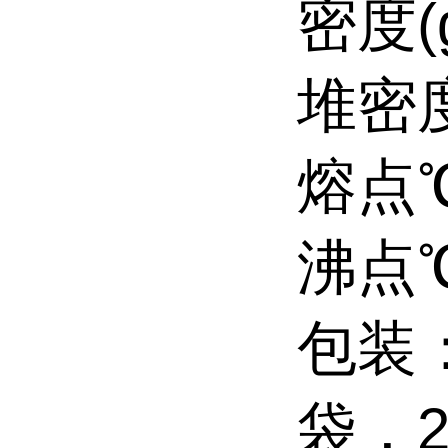
密度(g
堆密度(
熔点℃
沸点℃
包装
袋，