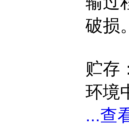
输过
破损
贮存
环境
...
查看