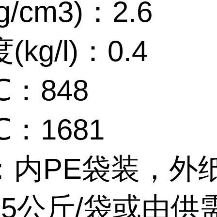
/cm3)：2.6
kg/l)：0.4
：848
：1681
：内PE袋装，外
25公斤/袋或由供