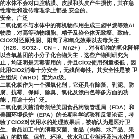
的水体不会对口腔粘膜、皮膜和头皮产生损伤，其在急
性毒性和遗传毒理学
上都是 安全的。
安全、广泛
二氧化氯不与水体中的有机物作用生成三卤甲烷等致AI
物质，对高等动物细胞、精子及染色体无致癌、致畸
。
ClO2对还原性阴、阳离子和氧化效果以去毒为主
（H2S、SO32-、CN－、Mn2+），对有机物的氧化降解
以含氧基团的小分子化合物为主，这些产物到研究为
止，均证明是无毒害用的，并且ClO2使用剂量极低，因
此用ClO2消毒十分安全，无残留毒性。其安全性是被 卫
生组织
（WHO）定为AI级。
二氧化氯作为一个强氧化剂，它还具有除藻、剥泥、防
腐、抗霉、保鲜、除臭、氯化及漂白色等多方面的功
能，用途十分广泛。
二氧化氯灭菌消毒剂经美国食品药物管理局
（FDA）和
美国环境保护（EPA）的长期科学试验和反复论证，考
验了ClO2对饮用水的处理效果后，被确认为是医疗卫
生、食品加工中的消毒灭菌、食品（肉类、水产品、果
蔬）的防腐、保鲜、环境、饮水和工业循环及污水处理