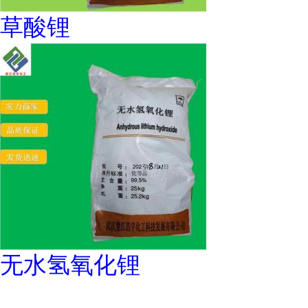
草酸锂
无水氢氧化锂