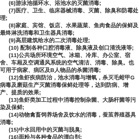
(6)游泳池循环水、浴池水的灭菌消毒;
(7)医疗、卫生、临床器械消毒、灭菌、除臭和防霉处
理;
(8)家庭、宾馆、饭店、水果蔬菜、鱼肉食品的保鲜及
最终淋洗消毒和卫生器具消毒;
(9)高层建筑给水的二次消毒处理;
(10) 配制各种口腔消毒液、除臭液及创口清洗液等;
(11)公共场所环境空气、冰箱、冷库、办公室、宿
舍、车厢及空调通风系统的空气清洁、消毒、除臭。也
可用于病家、病区及B人物品的杀菌消毒;
(12)鱼虾疾病防治，池水消毒与增氧，杀灭毛蚶甲G
病毒及磨菇生产灭菌消毒保鲜处理等，达到防病、增
产、提质的效果;
(13)鱼虾类加工过程中消毒控制杂菌、大肠杆菌等污
染及保鲜;
(14)动物禽畜饲养场舍及饮水的消毒，蚕茧养殖器具
消毒;
(15)中水回用中的灭菌与脱臭;
(16)面粉与各种食品的漂白剂;