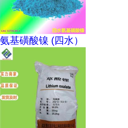
氨基磺酸镍 (四水）