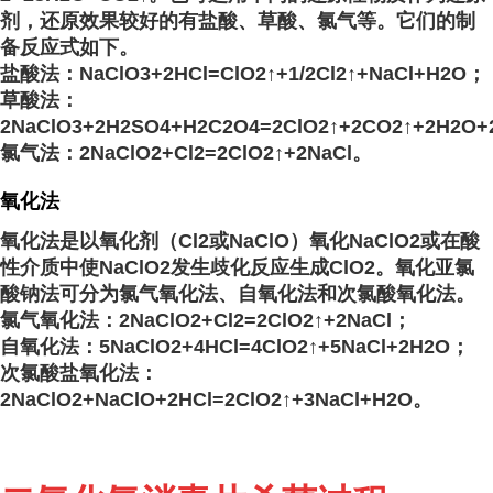
剂，还原效果较好的有盐酸、草酸、氯气等。它们的制
备反应式如下。
盐酸法：NaClO
3
+2HCl=ClO
2
↑+1/2Cl
2
↑+NaCl+H
2
O；
草酸法：
2NaClO
3
+2H
2
SO
4
+H
2
C
2
O
4
=2ClO
2
↑+2CO
2
↑+2H
2
O+
氯气法：2NaClO
2
+Cl
2
=2ClO
2
↑+2NaCl。
氧化法
氧化法是以氧化剂（Cl
2
或NaClO）氧化NaClO
2
或在酸
性介质中使NaClO
2
发生歧化反应生成ClO
2
。氧化亚氯
酸钠
法可分为氯气氧化法、自氧化法和次氯酸氧化法。
氯气氧化法：2NaClO
2
+Cl
2
=2ClO
2
↑+2NaCl；
自氧化法：5NaClO
2
+4HCl=4ClO
2
↑+5NaCl+2H
2
O；
次氯酸盐氧化法：
2NaClO
2
+NaClO+2HCl=2ClO
2
↑+3NaCl+H
2
O。