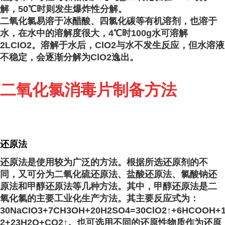
解，50℃时则发生爆炸性分解。
二氧化氯易溶于冰醋酸、四氯化碳
等有机溶剂，也溶于
水，在水中的溶解度很大，4℃时100g水可溶解
2LCIO
2
。溶解于水后，ClO
2
与水不发生反应，但水溶液
不稳定，会逐渐分解为ClO
2
逸出。
二氧化氯消毒片制备方法
还原法
还原法是使用较为广泛的方法。根据所选还原剂的不
同，又可分为二氧化硫
还原法、盐酸还原法、氯酸钠还
原法和甲醇还原法等几种方法。其中，甲醇还原法是二
氧化氯的主要工业化生产方法。其主要反应式为：
30NaCIO
3
+7CH
3
OH+20H
2
SO
4
=30ClO
2
↑+6HCOOH+
2
+23H
2
O+CO
2
↑。也可选用不同的还原性物质作为还原