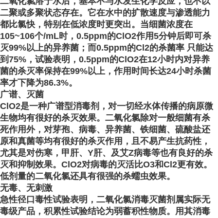
二氧化氯溶于水后，基本不与水发生化学反应，也不以
二聚或多聚状态存在。它在水中的扩散速度与渗透能力
都比氯快，特别在低浓度时更突出。当细菌浓度在
105~106个/mL时，0.5ppm的ClO2作用5分钟后即可杀
灭99%以上的异养菌；而0.5ppm的Cl2的杀菌率 只能达
到75%，试验表明，0.5ppm的ClO2在12小时内对异养
菌的杀灭率保持在99%以上，作用时间长达24小时杀菌
率才下降为86.3%。
广谱、灭菌
ClO2是一种广谱型消毒剂，对一切经水体传播的病原微
生物均有很好的杀灭效果。二氧化氯除对一般细菌有杀
死作用外，对芽孢、病毒、异养菌、铁细菌、硫酸盐还
原和真菌等均有很好的杀灭作用，且不易产生抗药性，
尤其是对伤寒，甲肝、Y肝、
及艾Z病毒等也有良好的杀
灭和抑制效果。ClO2对病毒的灭活比O3和Cl2更有效。
低剂量的二氧化氯还具有很强的杀蠕虫效果。
无毒、无刺激
急性径口毒性试验表明，二氧化氯消毒灭菌剂属实际无
毒级产品，积累性试验结论为弱蓄积性物质。用其消毒