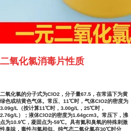
二氧化氯消毒片性质
二氧化氯的分子式为ClO
2
，分子量67.5，在常温下为黄
绿色或桔黄色气体。常压、11℃时，气体CIO
2
的密度为
3.09g/L（按计算11℃时，3.00g/L，25℃时，
2.76g/L）；液体ClO
2
的密度为1.64gcm3。常压下，沸
点为10.9℃，凝固点为-59℃。具有氮和臭氧的特殊刺激
性臭味，毒性与氯相似。纯气态二氧化氯在30℃时分