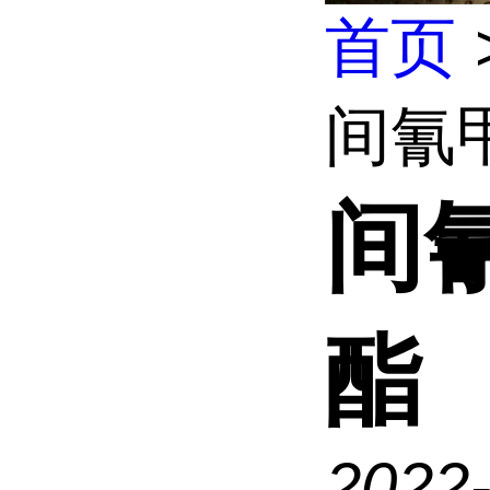
首页
间氰
间
酯
2022-