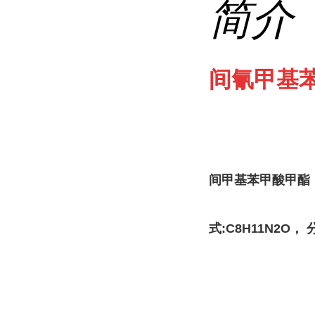
简介
间氰甲基苯
间甲基苯甲酸甲酯，英文名
式:C8H11N2O