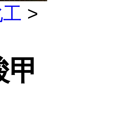
化工
>
酸甲