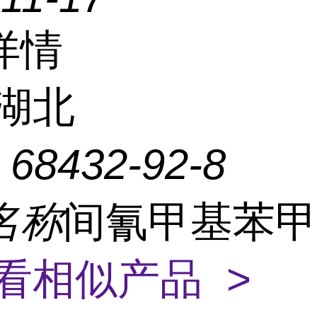
详情
湖北
：
68432-92-8
名称
间氰甲基苯
看相似产品 >