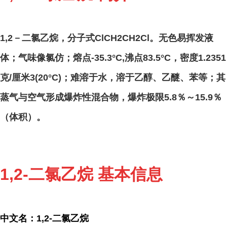
1,2－二
氯乙烷
，分子式ClCH2CH2Cl。无色易挥发
液
体
；气味像氯仿；熔点-35.3°C,沸点83.5°C，
密度
1.2351
克/厘米3(20°C)；难溶于水，溶于乙醇、乙醚、苯等；其
蒸气与空气形成爆炸性混合物，爆炸极限5.8％～15.9％
（体积）。
1,2-二氯乙烷 基本信息
中文名：1,2-二氯乙烷