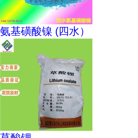
氨基磺酸镍 (四水）
草酸锂