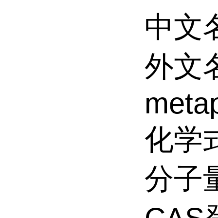
中文
外文名
meta
化学
分子量