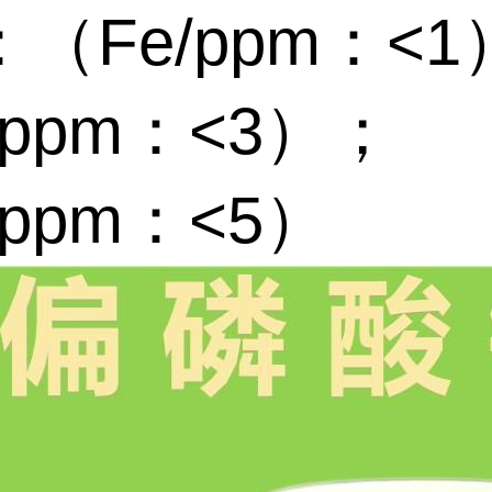
（Fe/ppm：<1
/ppm：<3）；
/ppm：<5）