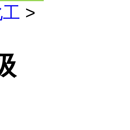
化工
>
级