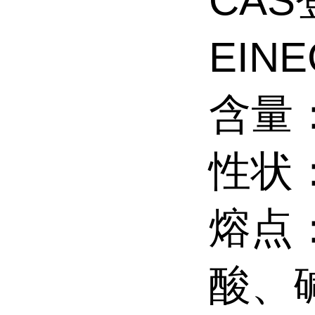
CA
EIN
含量：
性状
熔点
酸、