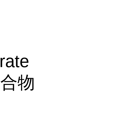
镍
rate
水合物