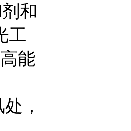
M剂和
光工
些高能
风处，