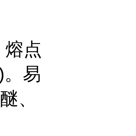
。熔点
)。易
乙醚、