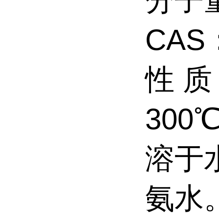
分子量
CAS：
性 
300
溶于
氨水