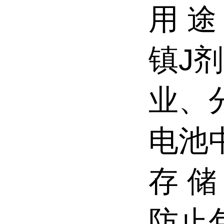
用 
镇J
业、
电池
存 
防止