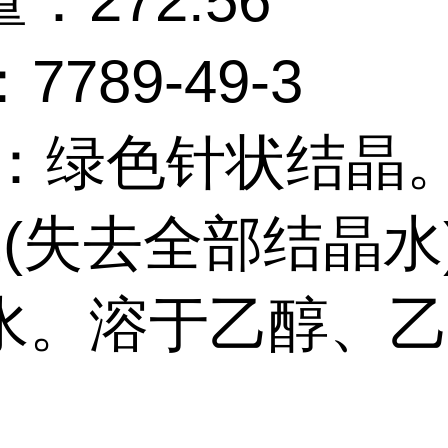
：272.56
7789-49-3
质：绿色针状结晶
℃(失去全部结晶水
水。溶于乙醇、
。