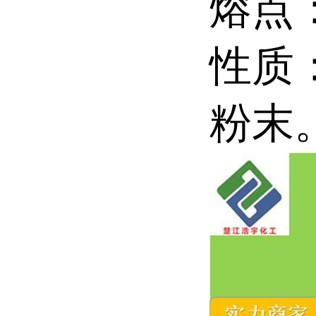
熔点：
性质
粉末