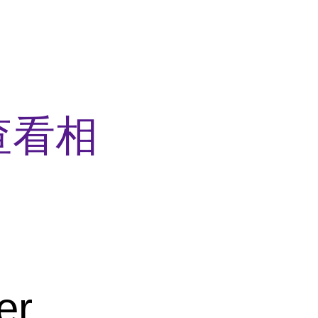
查看相
er