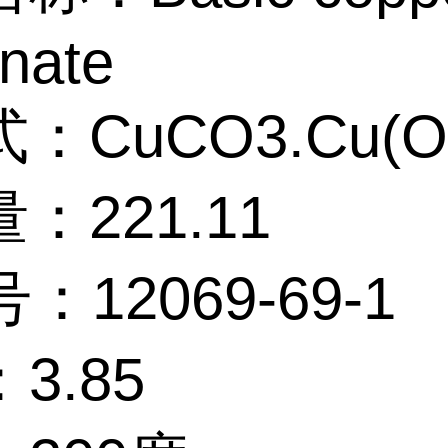
nate
：CuCO3.Cu(O
：221.11
：12069-69-1
3.85