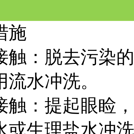
措施
接触：脱去污染
用流水冲洗。
接触：提起眼睑
水或生理盐水冲