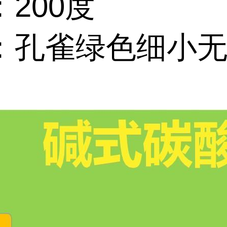
200度
：孔雀绿色细小
。