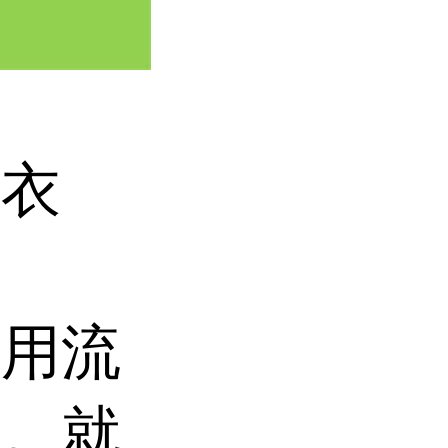
的衣
，用流
洗。就