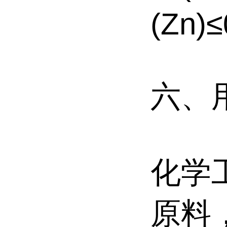
(Zn)
六、
化学
原料