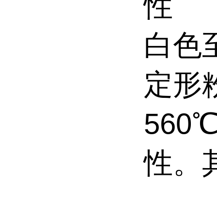
性 
白色
定形粉
56
性。