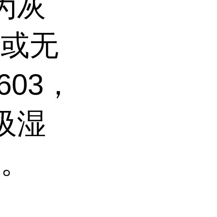
为灰
晶或无
603，
吸湿
铜。