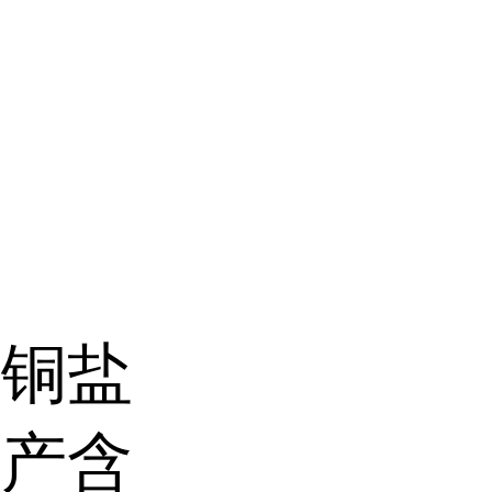
它铜盐
生产含