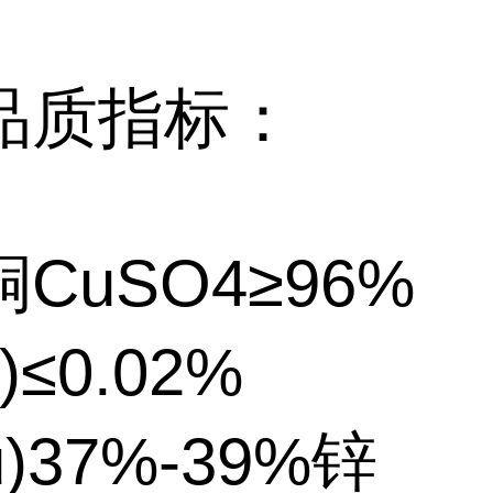
品质指标：
CuSO4≥96%
)≤0.02%
u)37%-39%锌