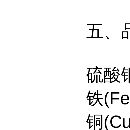
五、
硫酸铜
铁(Fe
铜(C