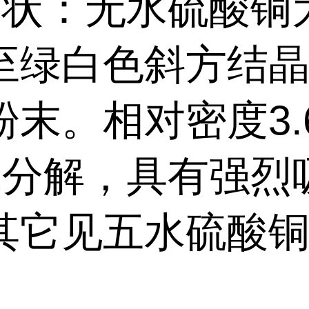
状：无水硫酸铜
至绿白色斜方结
末。相对密度3.
0℃分解，具有强烈
其它见五水硫酸